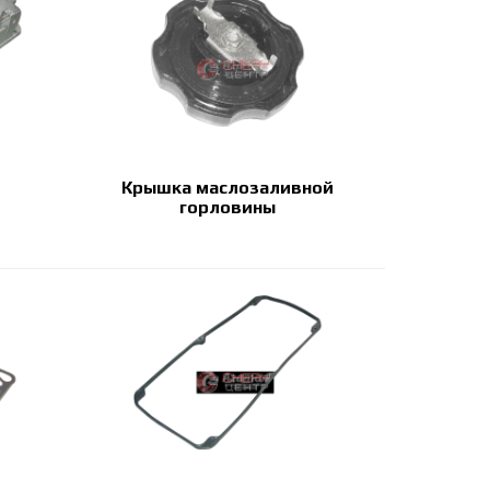
Крышка маслозаливной
горловины