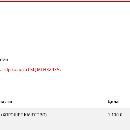
итай
а «
Прокладка ГБЦ MD332035
»
части
Цена
Ц (ХОРОШЕЕ КАЧЕСТВО)
1 100 ₽