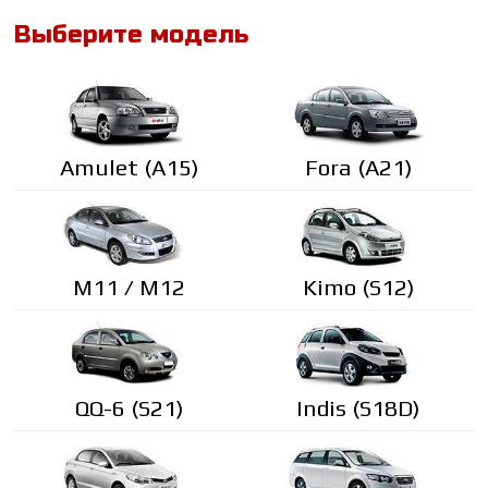
Выберите модель
Amulet (A15)
Fora (A21)
М11 / М12
Kimo (S12)
QQ-6 (S21)
Indis (S18D)