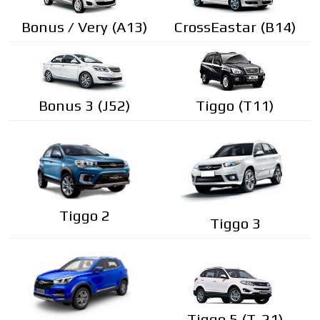
Bonus / Very (A13)
CrossEastar (B14)
Bonus 3 (J52)
Tiggo (T11)
Tiggo 2
Tiggo 3
Tiggo 5 (T-21)