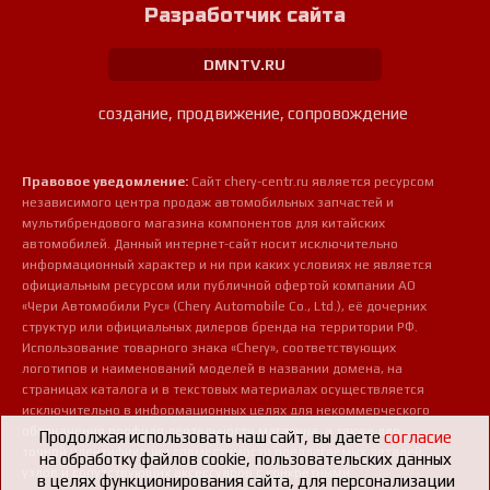
Разработчик сайта
DMNTV.RU
создание, продвижение, сопровождение
Правовое уведомление:
Сайт chery-centr.ru является ресурсом
независимого центра продаж автомобильных запчастей и
мультибрендового магазина компонентов для китайских
автомобилей. Данный интернет-сайт носит исключительно
информационный характер и ни при каких условиях не является
официальным ресурсом или публичной офертой компании АО
«Чери Автомобили Рус» (Chery Automobile Co., Ltd.), её дочерних
структур или официальных дилеров бренда на территории РФ.
Использование товарного знака «Chery», соответствующих
логотипов и наименований моделей в названии домена, на
страницах каталога и в текстовых материалах осуществляется
исключительно в информационных целях для некоммерческого
обозначения профиля деятельности магазина, а также для
Продолжая использовать наш сайт, вы даете
согласие
точной идентификации совместимости предлагаемых деталей,
на обработку файлов cookie, пользовательских данных
узлов и сопутствующих аксессуаров с конкретными
в целях функционирования сайта, для персонализации