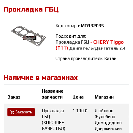
Прокладка ГБЦ
Код товара:
MD332035
Подходит для:
CHERY Tiggo
Прокладка ГБЦ
-
(T11)
Двигатель/Двигатель 2,4
Страна производитель: Китай
Наличие в магазинах
Название
К
Заказ
запчасти
Цена
Магазин
в
Прокладка
1 100 ₽
Люблино
5
Заказать
ГБЦ
Жулебино
6
(ХОРОШЕЕ
Домодедово
1
КАЧЕСТВО)
Дзержинский
1