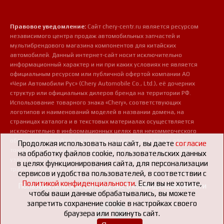
Правовое уведомление:
Сайт chery-centr.ru является ресурсом
независимого центра продаж автомобильных запчастей и
мультибрендового магазина компонентов для китайских
автомобилей. Данный интернет-сайт носит исключительно
информационный характер и ни при каких условиях не является
официальным ресурсом или публичной офертой компании АО
«Чери Автомобили Рус» (Chery Automobile Co., Ltd.), её дочерних
структур или официальных дилеров бренда на территории РФ.
Использование товарного знака «Chery», соответствующих
логотипов и наименований моделей в названии домена, на
страницах каталога и в текстовых материалах осуществляется
исключительно в информационных целях для некоммерческого
обозначения профиля деятельности магазина, а также для
Продолжая использовать наш сайт, вы даете
согласие
точной идентификации совместимости предлагаемых деталей,
на обработку файлов cookie, пользовательских данных
узлов и сопутствующих аксессуаров с конкретными
в целях функционирования сайта, для персонализации
транспортными средствами потребителей.
сервисов и удобства пользователей, в соответствии с
Политикой конфиденциальности
. Если вы не хотите,
Пользовательское соглашение о конфиденциальности
чтобы ваши данные обрабатывались, вы можете
запретить сохранение cookie в настройках своего
браузера или покинуть сайт.