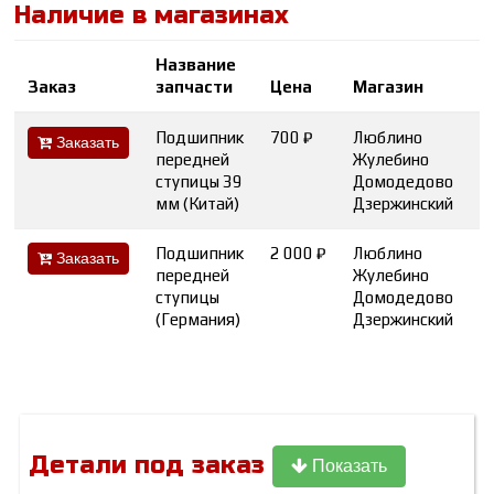
Наличие в магазинах
Название
К
Заказ
запчасти
Цена
Магазин
в
Подшипник
700 ₽
Люблино
3
Заказать
передней
Жулебино
5
ступицы 39
Домодедово
1
мм (Китай)
Дзержинский
4
Подшипник
2 000 ₽
Люблино
2
Заказать
передней
Жулебино
2
ступицы
Домодедово
2
(Германия)
Дзержинский
4
Детали под заказ
Показать