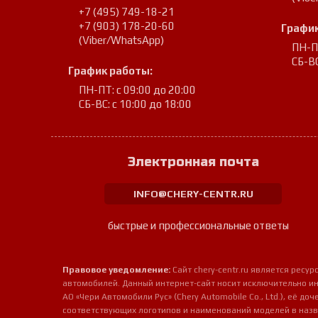
+7 (495) 749-18-21
+7 (903) 178-20-60
График
(Viber/WhatsApp)
ПН-ПТ
СБ-ВС
График работы:
ПН-ПТ: с 09:00 до 20:00
СБ-ВС: с 10:00 до 18:00
Электронная почта
INFO@CHERY-CENTR.RU
быстрые и профессиональные ответы
Правовое уведомление:
Сайт chery-centr.ru является рес
автомобилей. Данный интернет-сайт носит исключительно и
АО «Чери Автомобили Рус» (Chery Automobile Co., Ltd.), её д
соответствующих логотипов и наименований моделей в назв