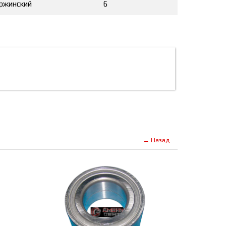
ржинский
6
← Назад