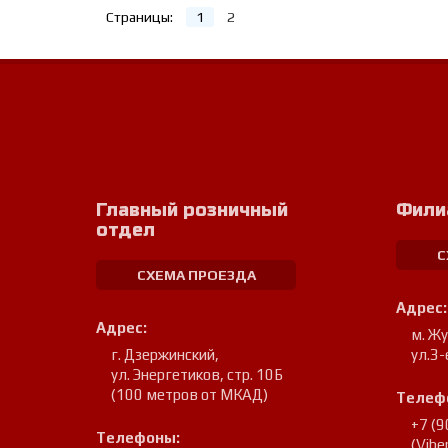
Страницы:
1
2
Главный розничный
Фили
отдел
С
СХЕМА ПРОЕЗДА
Адрес:
Адрес:
м. Ж
г. Дзержинский
,
ул.3-
ул. Энергетиков, стр. 10Б
(100 метров от МКАД)
Телеф
+7 (
Телефоны:
(Vib