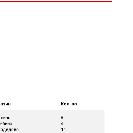
азин
Кол-во
лино
8
ебино
4
одедово
11