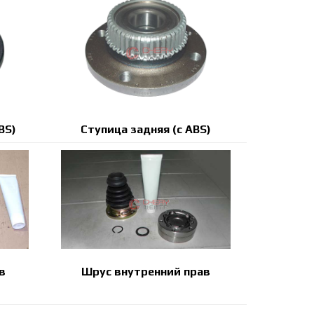
BS)
Ступица задняя (с ABS)
в
Шрус внутренний прав