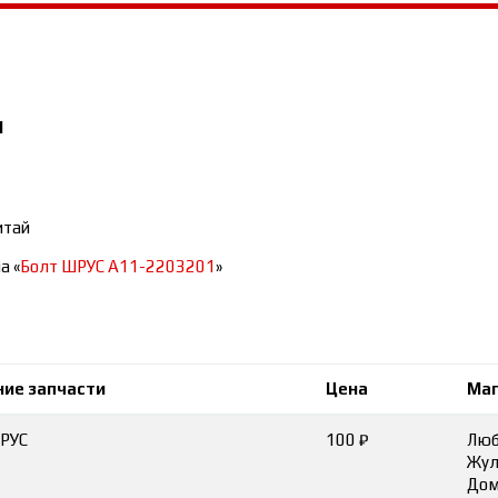
1
итай
а «
Болт ШРУС A11-2203201
»
ние запчасти
Цена
Маг
РУС
100 ₽
Люб
Жул
Дом