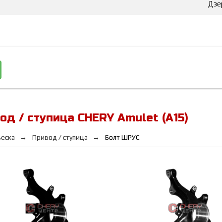
Дзе
од / ступица CHERY Amulet (A15)
еска
Привод / ступица
Болт ШРУС