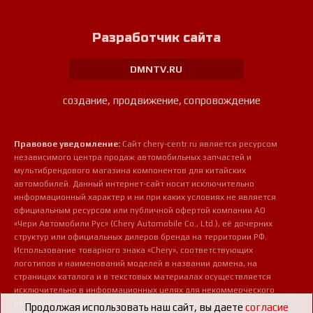
Разработчик сайта
DMNTV.RU
создание, продвижение, сопровождение
Правовое уведомление:
Сайт chery-centr.ru является ресурсом
независимого центра продаж автомобильных запчастей и
мультибрендового магазина компонентов для китайских
автомобилей. Данный интернет-сайт носит исключительно
информационный характер и ни при каких условиях не является
официальным ресурсом или публичной офертой компании АО
«Чери Автомобили Рус» (Chery Automobile Co., Ltd.), её дочерних
структур или официальных дилеров бренда на территории РФ.
Использование товарного знака «Chery», соответствующих
логотипов и наименований моделей в названии домена, на
страницах каталога и в текстовых материалах осуществляется
исключительно в информационных целях для некоммерческого
обозначения профиля деятельности магазина, а также для
Продолжая использовать наш сайт, вы даете
согласие