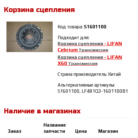
Корзина сцепления
Код товара:
S1601100
Подходит для:
LIFAN
Корзина сцепления
-
Cebrium
Трансмиссия
LIFAN
Корзина сцепления
-
Х60
Трансмиссия
Страна производитель: Китай
Альтернативные артикулы:
S1601100, LF481Q3-1601100B1
Наличие в магазинах
Название
К
Заказ
запчасти
Цена
Магазин
в