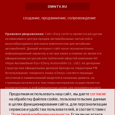
DMNTV.RU
создание, продвижение, сопровождение
Правовое уведомление:
Сайт chery-centr.ru является ресурсом
независимого центра продаж автомобильных запчастей и
мультибрендового магазина компонентов для китайских
автомобилей. Данный интернет-сайт носит исключительно
информационный характер и ни при каких условиях не является
официальным ресурсом или публичной офертой компании АО
«Чери Автомобили Рус» (Chery Automobile Co., Ltd.), её дочерних
структур или официальных дилеров бренда на территории РФ.
Использование товарного знака «Chery», соответствующих
логотипов и наименований моделей в названии домена, на
страницах каталога и в текстовых материалах осуществляется
исключительно в информационных целях для некоммерческого
обозначения профиля деятельности магазина, а также для
Продолжая использовать наш сайт, вы даете
согласие
точной идентификации совместимости предлагаемых деталей,
на обработку файлов cookie, пользовательских данных
узлов и сопутствующих аксессуаров с конкретными
в целях функционирования сайта, для персонализации
транспортными средствами потребителей.
сервисов и удобства пользователей, в соответствии с
Политикой конфиденциальности
. Если вы не хотите,