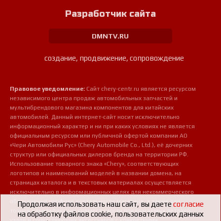
Разработчик сайта
DMNTV.RU
создание, продвижение, сопровождение
Правовое уведомление:
Сайт chery-centr.ru является ресурсом
независимого центра продаж автомобильных запчастей и
мультибрендового магазина компонентов для китайских
автомобилей. Данный интернет-сайт носит исключительно
информационный характер и ни при каких условиях не является
официальным ресурсом или публичной офертой компании АО
«Чери Автомобили Рус» (Chery Automobile Co., Ltd.), её дочерних
структур или официальных дилеров бренда на территории РФ.
Использование товарного знака «Chery», соответствующих
логотипов и наименований моделей в названии домена, на
страницах каталога и в текстовых материалах осуществляется
исключительно в информационных целях для некоммерческого
обозначения профиля деятельности магазина, а также для
Продолжая использовать наш сайт, вы даете
согласие
точной идентификации совместимости предлагаемых деталей,
на обработку файлов cookie, пользовательских данных
узлов и сопутствующих аксессуаров с конкретными