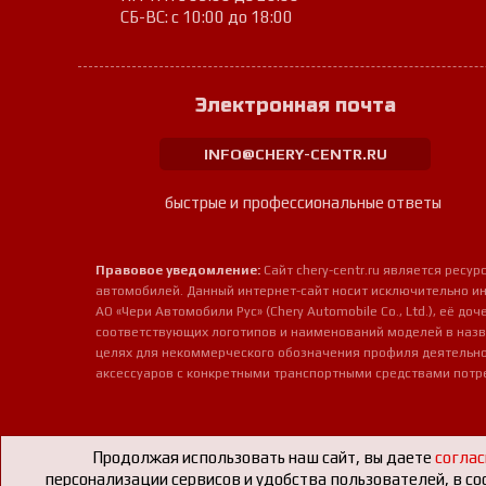
СБ-ВС: с 10:00 до 18:00
Электронная почта
INFO@CHERY-CENTR.RU
быстрые и профессиональные ответы
Правовое уведомление:
Сайт chery-centr.ru является рес
автомобилей. Данный интернет-сайт носит исключительно и
АО «Чери Автомобили Рус» (Chery Automobile Co., Ltd.), её д
соответствующих логотипов и наименований моделей в назв
целях для некоммерческого обозначения профиля деятельно
аксессуаров с конкретными транспортными средствами потр
Продолжая использовать наш сайт, вы даете
соглас
персонализации сервисов и удобства пользователей, в со