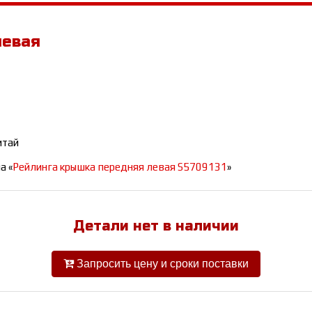
левая
итай
а «
Рейлинга крышка передняя левая S5709131
»
Детали нет в наличии
Запросить цену и сроки поставки