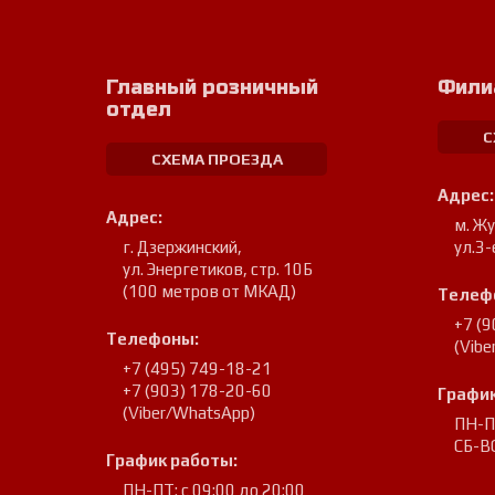
Главный розничный
Фили
отдел
С
СХЕМА ПРОЕЗДА
Адрес:
Адрес:
м. Ж
г. Дзержинский
,
ул.3-
ул. Энергетиков, стр. 10Б
(100 метров от МКАД)
Телеф
+7 (
Телефоны:
(Vib
+7 (495) 749-18-21
+7 (903) 178-20-60
График
(Viber/WhatsApp)
ПН-ПТ
СБ-ВС
График работы:
ПН-ПТ: с 09:00 до 20:00