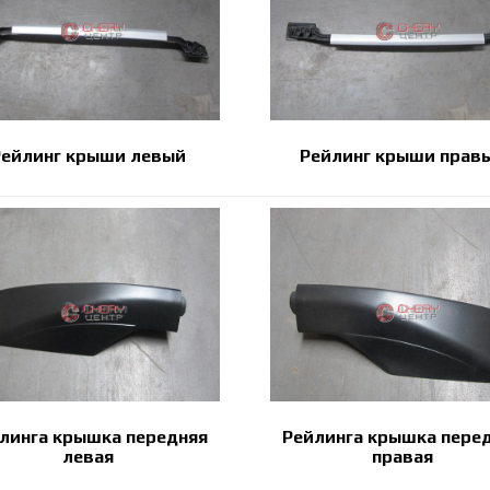
ейлинг крыши левый
Рейлинг крыши прав
линга крышка передняя
Рейлинга крышка пере
левая
правая