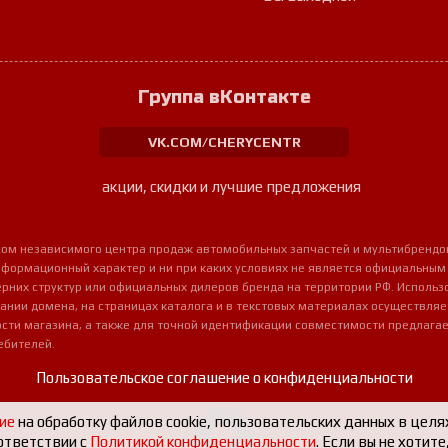
Группа вКонтакте
VK.COM/CHERYCENTR
акции, скидки и лучшие предложения
урсом независимого центра продаж автомобильных запчастей и мультибрендо
нформационный характер и ни при каких условиях не является официальным
очерних структур или официальных дилеров бренда на территории РФ. Использ
ании домена, на страницах каталога и в текстовых материалах осуществля
сти магазина, а также для точной идентификации совместимости предлагае
ебителей.
Пользовательское соглашение о конфиденциальности
ие
на обработку файлов cookie, пользовательских данных в целя
ответствии с
Политикой конфиденциальности
. Если вы не хотит