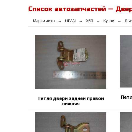
Список автозапчастей — Двер
Марки авто
LIFAN
Х60
Кузов
Две
Петл
Петля двери задней правой
нижняя