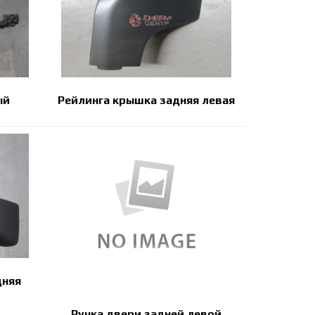
ый
Рейлинга крышка задняя левая
дняя
Ручка двери задней левой