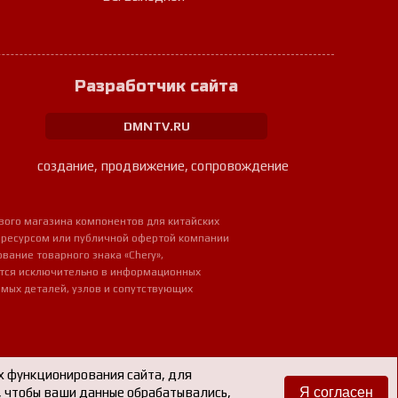
Разработчик сайта
DMNTV.RU
создание, продвижение, сопровождение
вого магазина компонентов для китайских
 ресурсом или публичной офертой компании
ование товарного знака «Chery»,
ется исключительно в информационных
мых деталей, узлов и сопутствующих
х функционирования сайта, для
е, чтобы ваши данные обрабатывались,
Я согласен