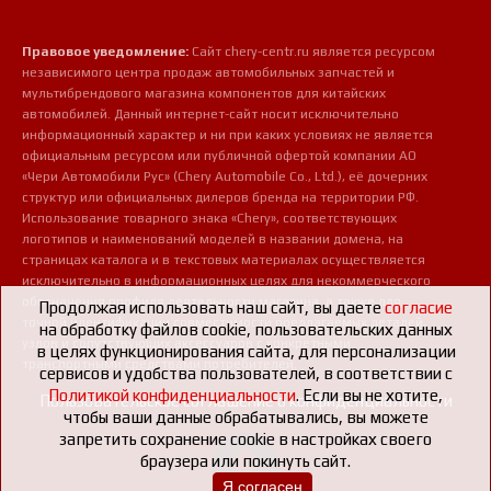
Правовое уведомление:
Сайт chery-centr.ru является ресурсом
независимого центра продаж автомобильных запчастей и
мультибрендового магазина компонентов для китайских
автомобилей. Данный интернет-сайт носит исключительно
информационный характер и ни при каких условиях не является
официальным ресурсом или публичной офертой компании АО
«Чери Автомобили Рус» (Chery Automobile Co., Ltd.), её дочерних
структур или официальных дилеров бренда на территории РФ.
Использование товарного знака «Chery», соответствующих
логотипов и наименований моделей в названии домена, на
страницах каталога и в текстовых материалах осуществляется
исключительно в информационных целях для некоммерческого
обозначения профиля деятельности магазина, а также для
Продолжая использовать наш сайт, вы даете
согласие
точной идентификации совместимости предлагаемых деталей,
на обработку файлов cookie, пользовательских данных
узлов и сопутствующих аксессуаров с конкретными
в целях функционирования сайта, для персонализации
транспортными средствами потребителей.
сервисов и удобства пользователей, в соответствии с
Политикой конфиденциальности
. Если вы не хотите,
Пользовательское соглашение о конфиденциальности
чтобы ваши данные обрабатывались, вы можете
запретить сохранение cookie в настройках своего
браузера или покинуть сайт.
Я согласен