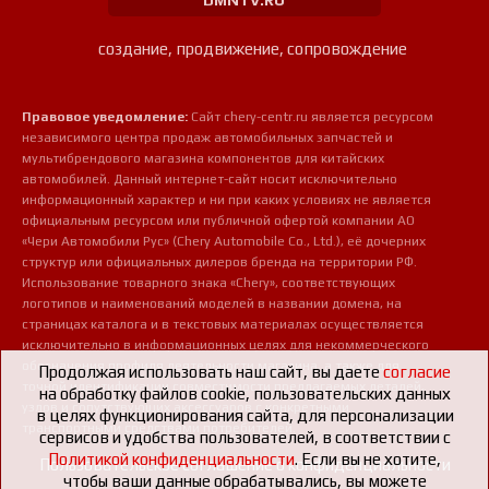
DMNTV.RU
создание, продвижение, сопровождение
Правовое уведомление:
Сайт chery-centr.ru является ресурсом
независимого центра продаж автомобильных запчастей и
мультибрендового магазина компонентов для китайских
автомобилей. Данный интернет-сайт носит исключительно
информационный характер и ни при каких условиях не является
официальным ресурсом или публичной офертой компании АО
«Чери Автомобили Рус» (Chery Automobile Co., Ltd.), её дочерних
структур или официальных дилеров бренда на территории РФ.
Использование товарного знака «Chery», соответствующих
логотипов и наименований моделей в названии домена, на
страницах каталога и в текстовых материалах осуществляется
исключительно в информационных целях для некоммерческого
обозначения профиля деятельности магазина, а также для
Продолжая использовать наш сайт, вы даете
согласие
точной идентификации совместимости предлагаемых деталей,
на обработку файлов cookie, пользовательских данных
узлов и сопутствующих аксессуаров с конкретными
в целях функционирования сайта, для персонализации
транспортными средствами потребителей.
сервисов и удобства пользователей, в соответствии с
Политикой конфиденциальности
. Если вы не хотите,
Пользовательское соглашение о конфиденциальности
чтобы ваши данные обрабатывались, вы можете