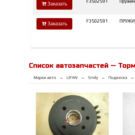
F3502591
Пружин
Заказать
F3502591
ПРУЖИ
Заказать
Список автозапчастей — Торм
Марки авто
LIFAN
Smily
Подвеска