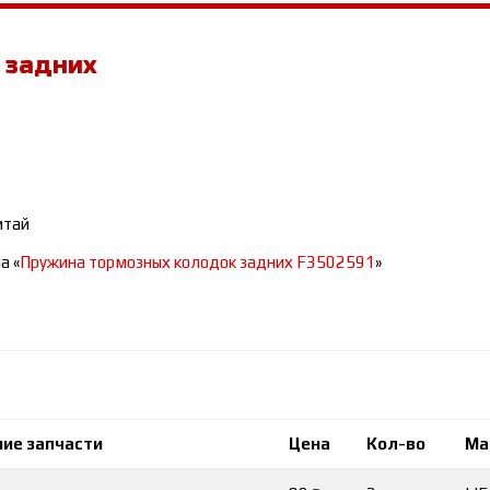
 задних
итай
а «
Пружина тормозных колодок задних F3502591
»
ие запчасти
Цена
Кол-во
Ма