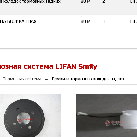
а колодок тормозных задних
80 ₽
2
LI
НА ВОЗВРАТНАЯ
80 ₽
1
LI
озная система LIFAN Smily
Тормозная система
Пружина тормозных колодок задних