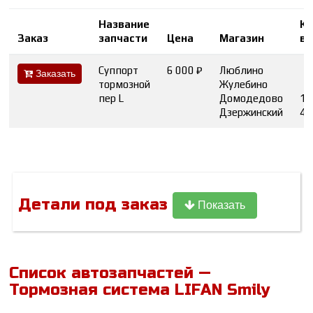
Название
Ко
Заказ
запчасти
Цена
Магазин
во
Суппорт
6 000 ₽
Люблино
Заказать
тормозной
Жулебино
пер L
Домодедово
1
Дзержинский
4
Детали под заказ
Показать
Список автозапчастей —
Тормозная система LIFAN Smily