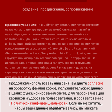
создание, продвижение, сопровождение
Правовое уведомление:
Сайт chery-centr.ru является ресурсом
независимого центра продаж автомобильных запчастей и
мультибрендового магазина компонентов для китайских
автомобилей. Данный интернет-сайт носит исключительно
информационный характер и ни при каких условиях не является
официальным ресурсом или публичной офертой компании АО
«Чери Автомобили Рус» (Chery Automobile Co., Ltd.), её дочерних
структур или официальных дилеров бренда на территории РФ.
Использование товарного знака «Chery», соответствующих
логотипов и наименований моделей в названии домена, на
страницах каталога и в текстовых материалах осуществляется
исключительно в информационных целях для некоммерческого
обозначения профиля деятельности магазина, а также для
Продолжая использовать наш сайт, вы даете
согласие
точной идентификации совместимости предлагаемых деталей,
на обработку файлов cookie, пользовательских данных
узлов и сопутствующих аксессуаров с конкретными
в целях функционирования сайта, для персонализации
транспортными средствами потребителей.
сервисов и удобства пользователей, в соответствии с
Политикой конфиденциальности
. Если вы не хотите,
Пользовательское соглашение о конфиденциальности
чтобы ваши данные обрабатывались, вы можете