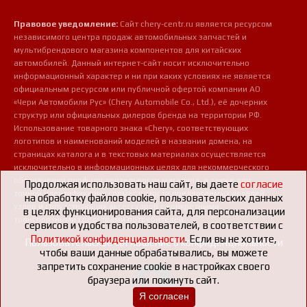
Правовое уведомление:
Сайт chery-centr.ru является ресурсом
независимого центра продаж автомобильных запчастей и
мультибрендового магазина компонентов для китайских
автомобилей. Данный интернет-сайт носит исключительно
информационный характер и ни при каких условиях не является
официальным ресурсом или публичной офертой компании АО
«Чери Автомобили Рус» (Chery Automobile Co., Ltd.), её дочерних
структур или официальных дилеров бренда на территории РФ.
Использование товарного знака «Chery», соответствующих
логотипов и наименований моделей в названии домена, на
страницах каталога и в текстовых материалах осуществляется
исключительно в информационных целях для некоммерческого
обозначения профиля деятельности магазина, а также для
Продолжая использовать наш сайт, вы даете
согласие
точной идентификации совместимости предлагаемых деталей,
на обработку файлов cookie, пользовательских данных
узлов и сопутствующих аксессуаров с конкретными
в целях функционирования сайта, для персонализации
транспортными средствами потребителей.
сервисов и удобства пользователей, в соответствии с
Политикой конфиденциальности
. Если вы не хотите,
Пользовательское соглашение о конфиденциальности
чтобы ваши данные обрабатывались, вы можете
запретить сохранение cookie в настройках своего
браузера или покинуть сайт.
Я согласен