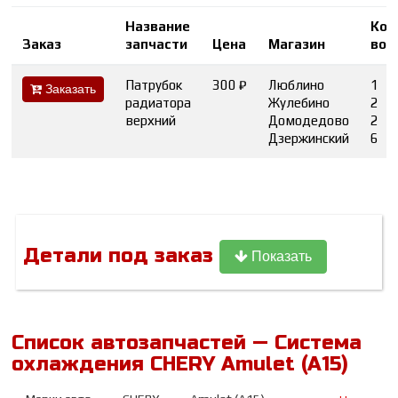
Название
Кол
Заказ
запчасти
Цена
Магазин
во
Патрубок
300 ₽
Люблино
1
Заказать
радиатора
Жулебино
2
верхний
Домодедово
2
Дзержинский
6
Детали под заказ
Показать
Список автозапчастей — Система
охлаждения CHERY Amulet (A15)