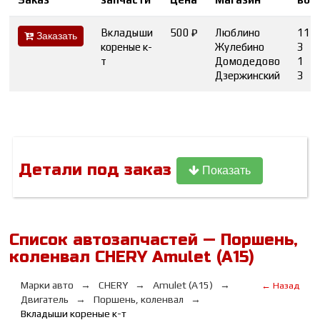
Вкладыши
500 ₽
Люблино
11
Заказать
кореные к-
Жулебино
3
т
Домодедово
1
Дзержинский
3
Детали под заказ
Показать
Список автозапчастей — Поршень,
коленвал CHERY Amulet (A15)
Марки авто
CHERY
Amulet (A15)
← Назад
Двигатель
Поршень, коленвал
Вкладыши кореные к-т