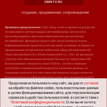
DMNTV.RU
создание, продвижение, сопровождение
Правовое уведомление:
Сайт chery-centr.ru является ресурсом
независимого центра продаж автомобильных запчастей и
мультибрендового магазина компонентов для китайских
автомобилей. Данный интернет-сайт носит исключительно
информационный характер и ни при каких условиях не является
официальным ресурсом или публичной офертой компании АО
«Чери Автомобили Рус» (Chery Automobile Co., Ltd.), её дочерних
структур или официальных дилеров бренда на территории РФ.
Использование товарного знака «Chery», соответствующих
логотипов и наименований моделей в названии домена, на
страницах каталога и в текстовых материалах осуществляется
исключительно в информационных целях для некоммерческого
обозначения профиля деятельности магазина, а также для
Продолжая использовать наш сайт, вы даете
согласие
точной идентификации совместимости предлагаемых деталей,
на обработку файлов cookie, пользовательских данных
узлов и сопутствующих аксессуаров с конкретными
в целях функционирования сайта, для персонализации
транспортными средствами потребителей.
сервисов и удобства пользователей, в соответствии с
Политикой конфиденциальности
. Если вы не хотите,
Пользовательское соглашение о конфиденциальности
чтобы ваши данные обрабатывались, вы можете