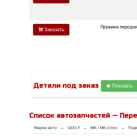
Пружина передня
Заказать
Детали под заказ
Показать
Список автозапчастей — Пере
Марки авто
GEELY
MK / MK Cross
Под