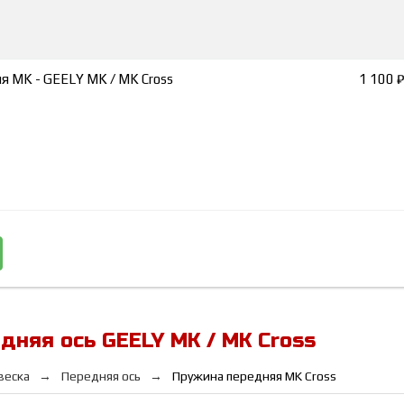
я MK - GEELY MK / MK Cross
1 100 
дняя ось GEELY MK / MK Cross
веска
Передняя ось
Пружина передняя MK Cross