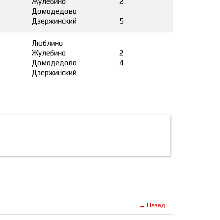
Жулебино
2
Домодедово
Дзержинский
5
₽
Люблино
Жулебино
2
Домодедово
4
Дзержинский
← Назад