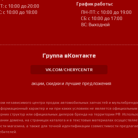
График работы:
: с 10:00 до 20:00
: с 10:00 до 18:00
ПН-ПТ: с 10:00 до 19:00
СБ: с 10:00 до 17:00
ВС: Выходной
Группа вКонтакте
VK.COM/CHERYCENTR
акции, скидки и лучшие предложения
урсом независимого центра продаж автомобильных запчастей и мультибрендо
нформационный характер и ни при каких условиях не является официальным
очерних структур или официальных дилеров бренда на территории РФ. Использ
ании домена, на страницах каталога и в текстовых материалах осуществля
сти магазина, а также для точной идентификации совместимости предлагае
ебителей.