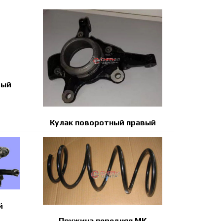
вый
Кулак поворотный правый
й
Пружина передняя MK