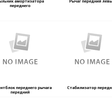
ыльник амортизатора
Рычаг передний лев
переднего
нтблок переднего рычага
Стабилизатор перед
передний