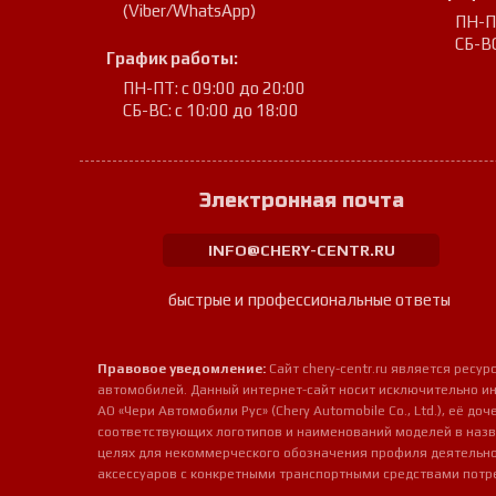
(Viber/WhatsApp)
ПН-ПТ
СБ-ВС
График работы:
ПН-ПТ: с 09:00 до 20:00
СБ-ВС: с 10:00 до 18:00
Электронная почта
INFO@CHERY-CENTR.RU
быстрые и профессиональные ответы
Правовое уведомление:
Сайт chery-centr.ru является рес
автомобилей. Данный интернет-сайт носит исключительно и
АО «Чери Автомобили Рус» (Chery Automobile Co., Ltd.), её д
соответствующих логотипов и наименований моделей в назв
целях для некоммерческого обозначения профиля деятельно
аксессуаров с конкретными транспортными средствами потр