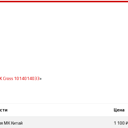
K Cross 1014014033
»
асти
Цена
я МК Китай
1 100 