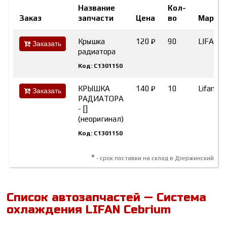
Название
Кол-
Заказ
запчасти
Цена
во
Марка
Крышка
120 ₽
90
LIFAN
Заказать
радиатора
Код: C1301150
КРЫШКА
140 ₽
10
Lifan
Заказать
РАДИАТОРА
- []
(неоригинал)
Код: C1301150
*
- срок поставки на склад в Дзержинский
Список автозапчастей — Система
охлаждения LIFAN Cebrium