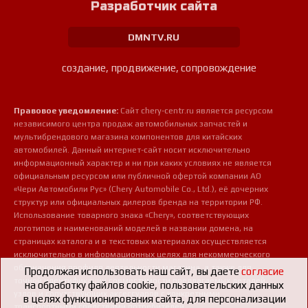
Разработчик сайта
DMNTV.RU
создание, продвижение, сопровождение
Правовое уведомление:
Сайт chery-centr.ru является ресурсом
независимого центра продаж автомобильных запчастей и
мультибрендового магазина компонентов для китайских
автомобилей. Данный интернет-сайт носит исключительно
информационный характер и ни при каких условиях не является
официальным ресурсом или публичной офертой компании АО
«Чери Автомобили Рус» (Chery Automobile Co., Ltd.), её дочерних
структур или официальных дилеров бренда на территории РФ.
Использование товарного знака «Chery», соответствующих
логотипов и наименований моделей в названии домена, на
страницах каталога и в текстовых материалах осуществляется
исключительно в информационных целях для некоммерческого
обозначения профиля деятельности магазина, а также для
Продолжая использовать наш сайт, вы даете
согласие
точной идентификации совместимости предлагаемых деталей,
на обработку файлов cookie, пользовательских данных
узлов и сопутствующих аксессуаров с конкретными
в целях функционирования сайта, для персонализации
транспортными средствами потребителей.