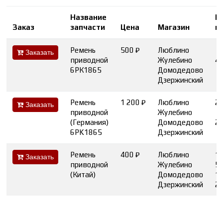
Название
К
Заказ
запчасти
Цена
Магазин
в
Ремень
500 ₽
Люблино
Заказать
приводной
Жулебино
4
6РК1865
Домодедово
Дзержинский
Ремень
1 200 ₽
Люблино
2
Заказать
приводной
Жулебино
(Германия)
Домодедово
2
6PK1865
Дзержинский
Ремень
400 ₽
Люблино
1
Заказать
приводной
Жулебино
5
(Китай)
Домодедово
1
Дзержинский
2