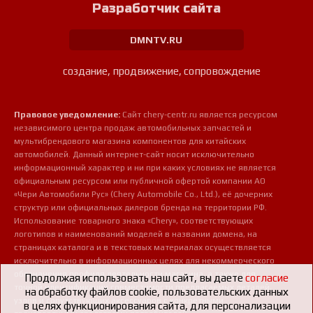
Разработчик сайта
DMNTV.RU
создание, продвижение, сопровождение
Правовое уведомление:
Сайт chery-centr.ru является ресурсом
независимого центра продаж автомобильных запчастей и
мультибрендового магазина компонентов для китайских
автомобилей. Данный интернет-сайт носит исключительно
информационный характер и ни при каких условиях не является
официальным ресурсом или публичной офертой компании АО
«Чери Автомобили Рус» (Chery Automobile Co., Ltd.), её дочерних
структур или официальных дилеров бренда на территории РФ.
Использование товарного знака «Chery», соответствующих
логотипов и наименований моделей в названии домена, на
страницах каталога и в текстовых материалах осуществляется
исключительно в информационных целях для некоммерческого
обозначения профиля деятельности магазина, а также для
Продолжая использовать наш сайт, вы даете
согласие
точной идентификации совместимости предлагаемых деталей,
на обработку файлов cookie, пользовательских данных
узлов и сопутствующих аксессуаров с конкретными
в целях функционирования сайта, для персонализации