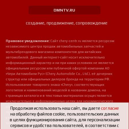
DMNTV.RU
создание, продвижение, сопровождение
Правовое уведомление:
Сайт chery-centr.ru является ресурсом
независимого центра продаж автомобильных запчастей и
мультибрендового магазина компонентов для китайских
автомобилей. Данный интернет-сайт носит исключительно
информационный характер и ни при каких условиях не является
официальным ресурсом или публичной офертой компании АО
«Чери Автомобили Рус» (Chery Automobile Co., Ltd.), её дочерних
структур или официальных дилеров бренда на территории РФ.
Использование товарного знака «Chery», соответствующих
логотипов и наименований моделей в названии домена, на
страницах каталога и в текстовых материалах осуществляется
исключительно в информационных целях для некоммерческого
обозначения профиля деятельности магазина, а также для
Продолжая использовать наш сайт, вы даете
согласие
точной идентификации совместимости предлагаемых деталей,
на обработку файлов cookie, пользовательских данных
узлов и сопутствующих аксессуаров с конкретными
в целях функционирования сайта, для персонализации
транспортными средствами потребителей.
сервисов и удобства пользователей, в соответствии с