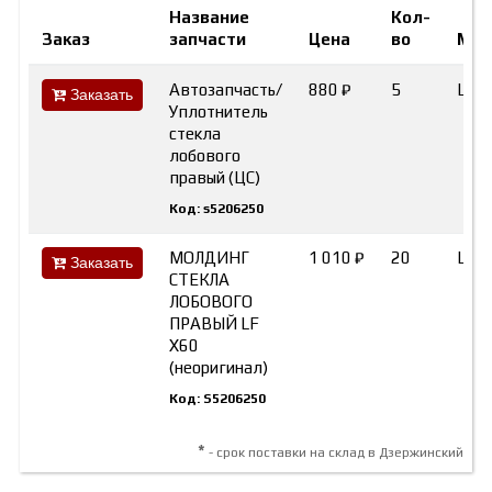
Название
Кол-
Заказ
запчасти
Цена
во
Мар
Автозапчасть/
880 ₽
5
LIF
Заказать
Уплотнитель
стекла
лобового
правый (ЦС)
Код: s5206250
МОЛДИНГ
1 010 ₽
20
Lifa
Заказать
СТЕКЛА
ЛОБОВОГО
ПРАВЫЙ LF
X60
(неоригинал)
Код: S5206250
*
- срок поставки на склад в Дзержинский