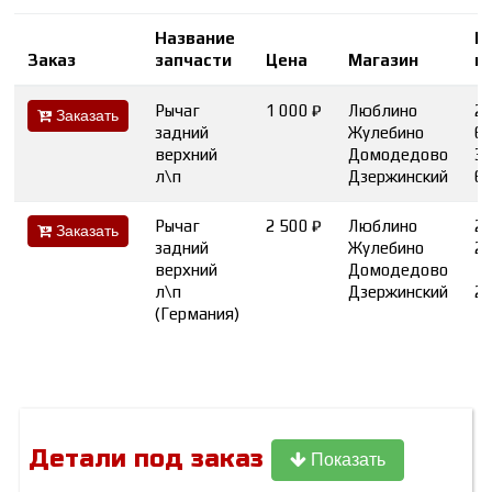
Название
К
Заказ
запчасти
Цена
Магазин
в
Рычаг
1 000 ₽
Люблино
2
Заказать
задний
Жулебино
6
верхний
Домодедово
3
л\п
Дзержинский
6
Рычаг
2 500 ₽
Люблино
2
Заказать
задний
Жулебино
2
верхний
Домодедово
л\п
Дзержинский
2
(Германия)
Детали под заказ
Показать