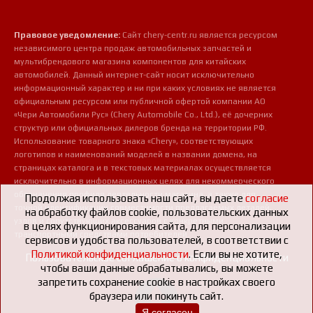
Правовое уведомление:
Сайт chery-centr.ru является ресурсом
независимого центра продаж автомобильных запчастей и
мультибрендового магазина компонентов для китайских
автомобилей. Данный интернет-сайт носит исключительно
информационный характер и ни при каких условиях не является
официальным ресурсом или публичной офертой компании АО
«Чери Автомобили Рус» (Chery Automobile Co., Ltd.), её дочерних
структур или официальных дилеров бренда на территории РФ.
Использование товарного знака «Chery», соответствующих
логотипов и наименований моделей в названии домена, на
страницах каталога и в текстовых материалах осуществляется
исключительно в информационных целях для некоммерческого
обозначения профиля деятельности магазина, а также для
Продолжая использовать наш сайт, вы даете
согласие
точной идентификации совместимости предлагаемых деталей,
на обработку файлов cookie, пользовательских данных
узлов и сопутствующих аксессуаров с конкретными
в целях функционирования сайта, для персонализации
транспортными средствами потребителей.
сервисов и удобства пользователей, в соответствии с
Политикой конфиденциальности
. Если вы не хотите,
Пользовательское соглашение о конфиденциальности
чтобы ваши данные обрабатывались, вы можете
запретить сохранение cookie в настройках своего
браузера или покинуть сайт.
Я согласен