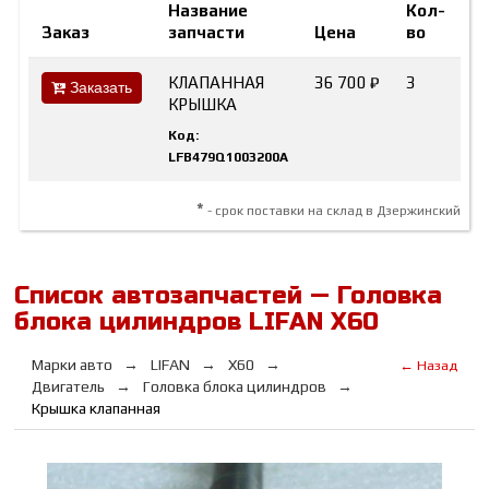
Название
Кол-
Заказ
запчасти
Цена
во
М
КЛАПАННАЯ
36 700 ₽
3
L
Заказать
КРЫШКА
Код:
LFB479Q1003200A
*
- срок поставки на склад в Дзержинский
Список автозапчастей — Головка
блока цилиндров LIFAN Х60
Марки авто
LIFAN
Х60
← Назад
Двигатель
Головка блока цилиндров
Крышка клапанная