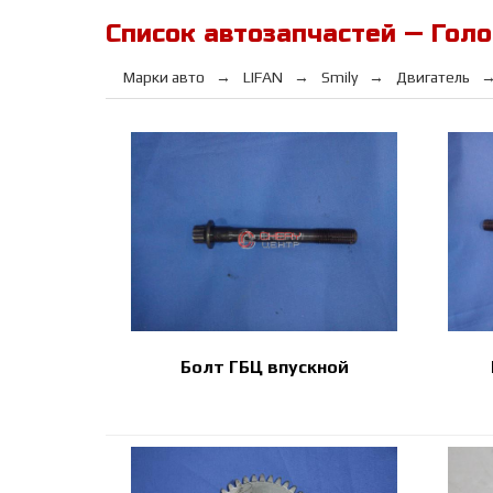
Список автозапчастей — Голо
Марки авто
LIFAN
Smily
Двигатель
Болт ГБЦ впускной