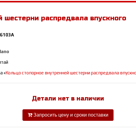
й шестерни распредвала впускного
6103A
olano
итай
а «
Кольцо стопорное внутренней шестерни распредвала впуск
Детали нет в наличии
Запросить цену и сроки поставки