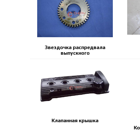
Звездочка распредвала
выпускного
Клапанная крышка
Ко