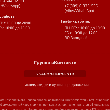
905) 544-02-09
er/WhatsApp)
+7 (909) 6-333-555
(Viber/WhatsApp)
 работы:
График работы:
: с 10:00 до 20:00
: с 10:00 до 18:00
ПН-ПТ: с 10:00 до 19:00
СБ: с 10:00 до 17:00
ВС: Выходной
Группа вКонтакте
VK.COM/CHERYCENTR
акции, скидки и лучшие предложения
урсом независимого центра продаж автомобильных запчастей и мультибрендо
нформационный характер и ни при каких условиях не является официальным
очерних структур или официальных дилеров бренда на территории РФ. Использ