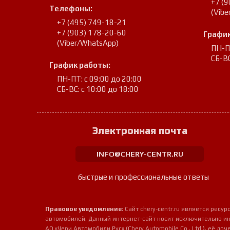
+7 (
Телефоны:
(Vib
+7 (495) 749-18-21
+7 (903) 178-20-60
График
(Viber/WhatsApp)
ПН-ПТ
СБ-ВС
График работы:
ПН-ПТ: с 09:00 до 20:00
СБ-ВС: с 10:00 до 18:00
Электронная почта
INFO@CHERY-CENTR.RU
быстрые и профессиональные ответы
Правовое уведомление:
Сайт chery-centr.ru является рес
автомобилей. Данный интернет-сайт носит исключительно и
АО «Чери Автомобили Рус» (Chery Automobile Co., Ltd.), её д