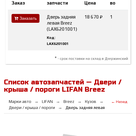
Заказ
запчасти
Цена
во
Ма
Дверь задняя
18 670 ₽
1
LIF
Заказать
левая Breez
(LAX6201001)
Код:
LAX6201001
*
- срок поставки на склад в Дзержинский
Список автозапчастей — Двери /
крыша / пороги LIFAN Breez
Марки авто
LIFAN
Breez
Кузов
← Назад
Двери / крыша / пороги
Дверь задняя левая