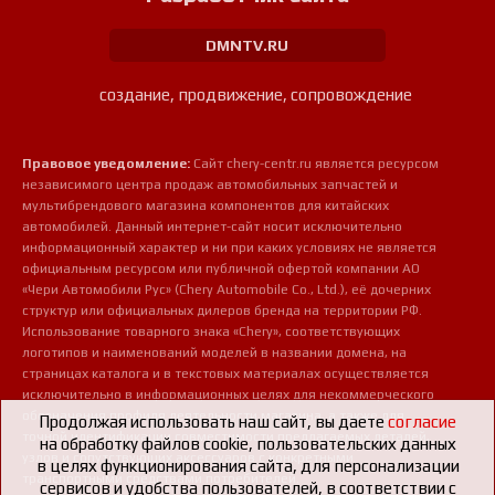
DMNTV.RU
создание, продвижение, сопровождение
Правовое уведомление:
Сайт chery-centr.ru является ресурсом
независимого центра продаж автомобильных запчастей и
мультибрендового магазина компонентов для китайских
автомобилей. Данный интернет-сайт носит исключительно
информационный характер и ни при каких условиях не является
официальным ресурсом или публичной офертой компании АО
«Чери Автомобили Рус» (Chery Automobile Co., Ltd.), её дочерних
структур или официальных дилеров бренда на территории РФ.
Использование товарного знака «Chery», соответствующих
логотипов и наименований моделей в названии домена, на
страницах каталога и в текстовых материалах осуществляется
исключительно в информационных целях для некоммерческого
обозначения профиля деятельности магазина, а также для
Продолжая использовать наш сайт, вы даете
согласие
точной идентификации совместимости предлагаемых деталей,
на обработку файлов cookie, пользовательских данных
узлов и сопутствующих аксессуаров с конкретными
в целях функционирования сайта, для персонализации
транспортными средствами потребителей.
сервисов и удобства пользователей, в соответствии с