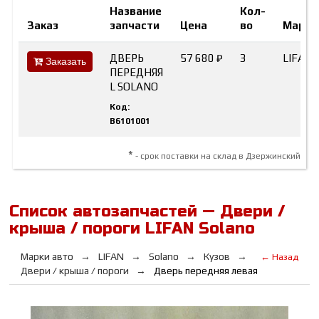
Название
Кол-
Заказ
запчасти
Цена
во
Марка
ДВЕРЬ
57 680 ₽
3
LIFAN
Заказать
ПЕРЕДНЯЯ
L SOLANO
Код:
B6101001
*
- срок поставки на склад в Дзержинский
Список автозапчастей — Двери /
крыша / пороги LIFAN Solano
Марки авто
LIFAN
Solano
Кузов
← Назад
Двери / крыша / пороги
Дверь передняя левая