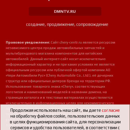
DMNTV.RU
создание, продвижение, сопровождение
Правовое уведомление:
Сайт chery-centr.ru является ресурсом
независимого центра продаж автомобильных запчастей и
мультибрендового магазина компонентов для китайских
автомобилей. Данный интернет-сайт носит исключительно
информационный характер и ни при каких условиях не является
официальным ресурсом или публичной офертой компании АО
«Чери Автомобили Рус» (Chery Automobile Co., Ltd.), её дочерних
структур или официальных дилеров бренда на территории РФ.
Использование товарного знака «Chery», соответствующих
логотипов и наименований моделей в названии домена, на
страницах каталога и в текстовых материалах осуществляется
исключительно в информационных целях для некоммерческого
обозначения профиля деятельности магазина, а также для
Продолжая использовать наш сайт, вы даете
согласие
точной идентификации совместимости предлагаемых деталей,
на обработку файлов cookie, пользовательских данных
узлов и сопутствующих аксессуаров с конкретными
в целях функционирования сайта, для персонализации
транспортными средствами потребителей.
сервисов и удобства пользователей, в соответствии с