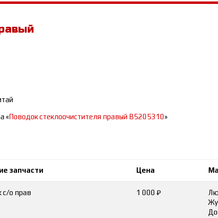
правый
итай
а «
Поводок стеклоочистителя правый B5205310
»
ие запчасти
Цена
Ма
 с/о прав
1 000 ₽
Лю
Жу
До