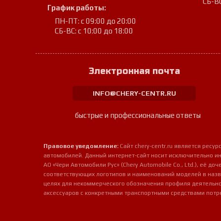
СБ-ВС
График работы:
ПН-ПТ: с 09:00 до 20:00
СБ-ВС: с 10:00 до 18:00
Электронная почта
INFO@CHERY-CENTR.RU
быстрые и профессиональные ответы
Правовое уведомление:
Сайт chery-centr.ru является рес
автомобилей. Данный интернет-сайт носит исключительно и
АО «Чери Автомобили Рус» (Chery Automobile Co., Ltd.), её д
соответствующих логотипов и наименований моделей в назв
целях для некоммерческого обозначения профиля деятельно
аксессуаров с конкретными транспортными средствами потр