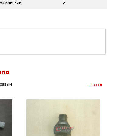
ержинский
2
ano
правый
← Назад