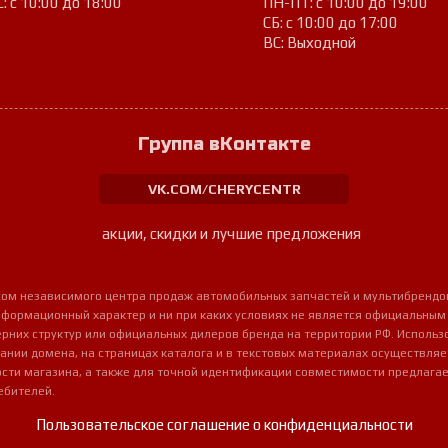
: с 10:00 до 18:00
ПН-ПТ: с 10:00 до 19:00
СБ: с 10:00 до 17:00
ВС: Выходной
Группа вКонтакте
VK.COM/CHERYCENTR
акции, скидки и лучшие предложения
урсом независимого центра продаж автомобильных запчастей и мультибрендо
нформационный характер и ни при каких условиях не является официальным
очерних структур или официальных дилеров бренда на территории РФ. Использ
ании домена, на страницах каталога и в текстовых материалах осуществля
сти магазина, а также для точной идентификации совместимости предлагае
ебителей.
Пользовательское соглашение о конфиденциальности