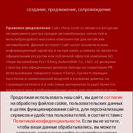
создание, продвижение, сопровождение
Правовое уведомление:
Сайт chery-centr.ru является ресурсом
независимого центра продаж автомобильных запчастей и
мультибрендового магазина компонентов для китайских
автомобилей. Данный интернет-сайт носит исключительно
информационный характер и ни при каких условиях не является
официальным ресурсом или публичной офертой компании АО
«Чери Автомобили Рус» (Chery Automobile Co., Ltd.), её дочерних
структур или официальных дилеров бренда на территории РФ.
Использование товарного знака «Chery», соответствующих
логотипов и наименований моделей в названии домена, на
страницах каталога и в текстовых материалах осуществляется
исключительно в информационных целях для некоммерческого
обозначения профиля деятельности магазина, а также для
Продолжая использовать наш сайт, вы даете
согласие
точной идентификации совместимости предлагаемых деталей,
на обработку файлов cookie, пользовательских данных
узлов и сопутствующих аксессуаров с конкретными
в целях функционирования сайта, для персонализации
транспортными средствами потребителей.
сервисов и удобства пользователей, в соответствии с
Политикой конфиденциальности
. Если вы не хотите,
Пользовательское соглашение о конфиденциальности
чтобы ваши данные обрабатывались, вы можете
запретить сохранение cookie в настройках своего