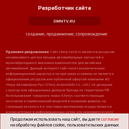
Разработчик сайта
DMNTV.RU
создание, продвижение, сопровождение
Правовое уведомление:
Сайт chery-centr.ru является ресурсом
независимого центра продаж автомобильных запчастей и
мультибрендового магазина компонентов для китайских
автомобилей. Данный интернет-сайт носит исключительно
информационный характер и ни при каких условиях не является
официальным ресурсом или публичной офертой компании АО
«Чери Автомобили Рус» (Chery Automobile Co., Ltd.), её дочерних
структур или официальных дилеров бренда на территории РФ.
Использование товарного знака «Chery», соответствующих
логотипов и наименований моделей в названии домена, на
страницах каталога и в текстовых материалах осуществляется
исключительно в информационных целях для некоммерческого
обозначения профиля деятельности магазина, а также для
Продолжая использовать наш сайт, вы даете
согласие
точной идентификации совместимости предлагаемых деталей,
на обработку файлов cookie, пользовательских данных
узлов и сопутствующих аксессуаров с конкретными