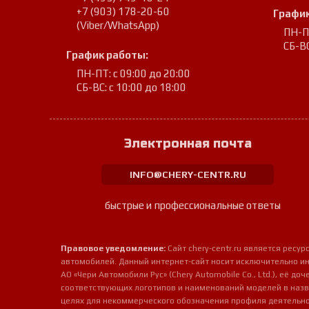
+7 (903) 178-20-60
График
(Viber/WhatsApp)
ПН-ПТ
СБ-ВС
График работы:
ПН-ПТ: с 09:00 до 20:00
СБ-ВС: с 10:00 до 18:00
Электронная почта
INFO@CHERY-CENTR.RU
быстрые и профессиональные ответы
Правовое уведомление:
Сайт chery-centr.ru является рес
автомобилей. Данный интернет-сайт носит исключительно и
АО «Чери Автомобили Рус» (Chery Automobile Co., Ltd.), её д
соответствующих логотипов и наименований моделей в назв
целях для некоммерческого обозначения профиля деятельно