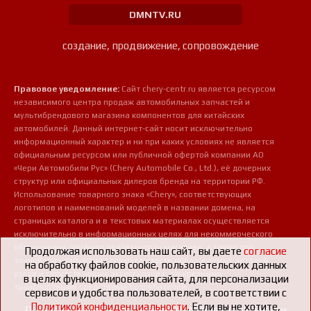
DMNTV.RU
создание, продвижение, сопровождение
Правовое уведомление:
Сайт chery-centr.ru является ресурсом
независимого центра продаж автомобильных запчастей и
мультибрендового магазина компонентов для китайских
автомобилей. Данный интернет-сайт носит исключительно
информационный характер и ни при каких условиях не является
официальным ресурсом или публичной офертой компании АО
«Чери Автомобили Рус» (Chery Automobile Co., Ltd.), её дочерних
структур или официальных дилеров бренда на территории РФ.
Использование товарного знака «Chery», соответствующих
логотипов и наименований моделей в названии домена, на
страницах каталога и в текстовых материалах осуществляется
исключительно в информационных целях для некоммерческого
обозначения профиля деятельности магазина, а также для
Продолжая использовать наш сайт, вы даете
согласие
точной идентификации совместимости предлагаемых деталей,
на обработку файлов cookie, пользовательских данных
узлов и сопутствующих аксессуаров с конкретными
в целях функционирования сайта, для персонализации
транспортными средствами потребителей.
сервисов и удобства пользователей, в соответствии с
Политикой конфиденциальности
. Если вы не хотите,
Пользовательское соглашение о конфиденциальности