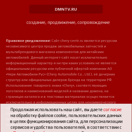
DMNTV.RU
создание, продвижение, сопровождение
Правовое уведомление:
Сайт chery-centr.ru является ресурсом
независимого центра продаж автомобильных запчастей и
мультибрендового магазина компонентов для китайских
автомобилей. Данный интернет-сайт носит исключительно
информационный характер и ни при каких условиях не является
официальным ресурсом или публичной офертой компании АО
«Чери Автомобили Рус» (Chery Automobile Co., Ltd.), её дочерних
структур или официальных дилеров бренда на территории РФ.
Использование товарного знака «Chery», соответствующих
логотипов и наименований моделей в названии домена, на
страницах каталога и в текстовых материалах осуществляется
исключительно в информационных целях для некоммерческого
обозначения профиля деятельности магазина, а также для
Продолжая использовать наш сайт, вы даете
согласие
точной идентификации совместимости предлагаемых деталей,
на обработку файлов cookie, пользовательских данных
узлов и сопутствующих аксессуаров с конкретными
в целях функционирования сайта, для персонализации
транспортными средствами потребителей.
сервисов и удобства пользователей, в соответствии с