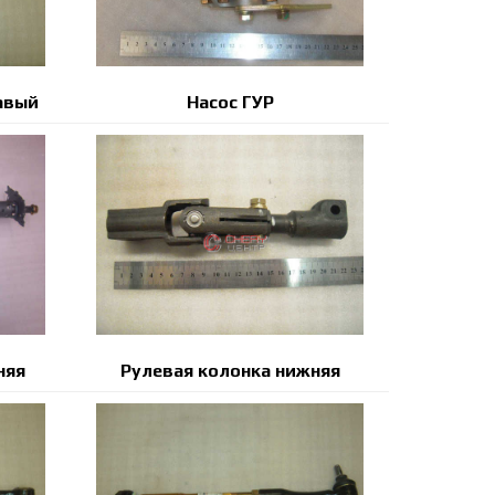
авый
Насос ГУР
няя
Рулевая колонка нижняя