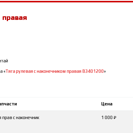
 правая
итай
а «
Тяга рулевая с наконечником правая B3401200
»
апчасти
Цена
 прав с наконечник
1 000 ₽