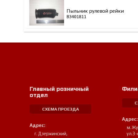
Пыльник рулевой рейки
B3401811
Главный розничный
Фили
отдел
С
СХЕМА ПРОЕЗДА
Адрес:
Адрес:
м. Ж
г. Дзержинский
,
ул.3-