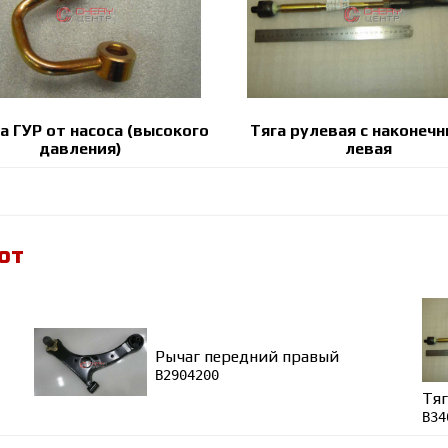
а ГУР от насоса (высокого
Тяга рулевая с наконеч
давления)
левая
ют
Рычаг передний правый
B2904200
Тяг
B34