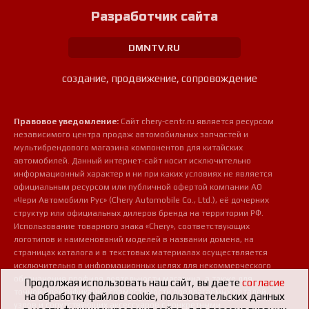
Разработчик сайта
DMNTV.RU
создание, продвижение, сопровождение
Правовое уведомление:
Сайт chery-centr.ru является ресурсом
независимого центра продаж автомобильных запчастей и
мультибрендового магазина компонентов для китайских
автомобилей. Данный интернет-сайт носит исключительно
информационный характер и ни при каких условиях не является
официальным ресурсом или публичной офертой компании АО
«Чери Автомобили Рус» (Chery Automobile Co., Ltd.), её дочерних
структур или официальных дилеров бренда на территории РФ.
Использование товарного знака «Chery», соответствующих
логотипов и наименований моделей в названии домена, на
страницах каталога и в текстовых материалах осуществляется
исключительно в информационных целях для некоммерческого
обозначения профиля деятельности магазина, а также для
Продолжая использовать наш сайт, вы даете
согласие
точной идентификации совместимости предлагаемых деталей,
на обработку файлов cookie, пользовательских данных
узлов и сопутствующих аксессуаров с конкретными