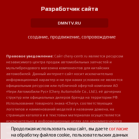
Разработчик сайта
DMNTV.RU
создание, продвижение, сопровождение
Правовое уведомление:
Сайт chery-centr.ru является ресурсом
независимого центра продаж автомобильных запчастей и
мультибрендового магазина компонентов для китайских
автомобилей. Данный интернет-сайт носит исключительно
информационный характер и ни при каких условиях не является
официальным ресурсом или публичной офертой компании АО
«Чери Автомобили Рус» (Chery Automobile Co., Ltd.), её дочерних
структур или официальных дилеров бренда на территории РФ.
Использование товарного знака «Chery», соответствующих
логотипов и наименований моделей в названии домена, на
страницах каталога и в текстовых материалах осуществляется
исключительно в информационных целях для некоммерческого
обозначения профиля деятельности магазина, а также для
Продолжая использовать наш сайт, вы даете
согласие
точной идентификации совместимости предлагаемых деталей,
на обработку файлов cookie, пользовательских данных
узлов и сопутствующих аксессуаров с конкретными