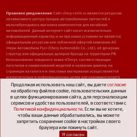
Правовое уведомление:
Сайт chery-centr.ru является ресурсом
независимого центра продаж автомобильных запчастей и
мультибрендового магазина компонентов для китайских
автомобилей. Данный интернет-сайт носит исключительно
информационный характер и ни при каких условиях не является
официальным ресурсом или публичной офертой компании АО
«Чери Автомобили Рус» (Chery Automobile Co., Ltd.), её дочерних
структур или официальных дилеров бренда на территории РФ.
Использование товарного знака «Chery», соответствующих
логотипов и наименований моделей в названии домена, на
страницах каталога и в текстовых материалах осуществляется
исключительно в информационных целях для некоммерческого
обозначения профиля деятельности магазина, а также для
Продолжая использовать наш сайт, вы даете
согласие
точной идентификации совместимости предлагаемых деталей,
на обработку файлов cookie, пользовательских данных
узлов и сопутствующих аксессуаров с конкретными
в целях функционирования сайта, для персонализации
транспортными средствами потребителей.
сервисов и удобства пользователей, в соответствии с
Политикой конфиденциальности
. Если вы не хотите,
Пользовательское соглашение о конфиденциальности
чтобы ваши данные обрабатывались, вы можете
запретить сохранение cookie в настройках своего
браузера или покинуть сайт.
Я согласен