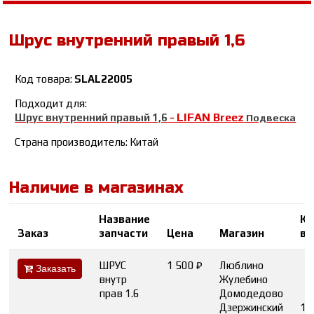
Шрус внутренний правый 1,6
Код товара:
SLAL22005
Подходит для:
LIFAN Breez
Шрус внутренний правый 1,6
-
Подвеска
Страна производитель: Китай
Наличие в магазинах
Название
Ко
Заказ
запчасти
Цена
Магазин
во
ШРУС
1 500 ₽
Люблино
Заказать
внутр
Жулебино
прав 1.6
Домодедово
Дзержинский
1