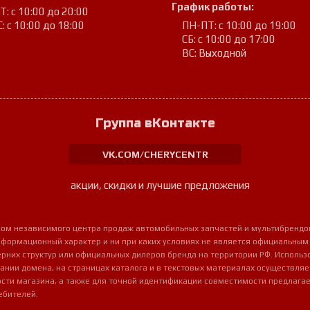
График работы:
: с 10:00 до 20:00
: с 10:00 до 18:00
ПН-ПТ: с 10:00 до 19:00
СБ: с 10:00 до 17:00
ВС: Выходной
Группа вКонтакте
VK.COM/CHERYCENTR
акции, скидки и лучшие предложения
урсом независимого центра продаж автомобильных запчастей и мультибрендо
нформационный характер и ни при каких условиях не является официальным
очерних структур или официальных дилеров бренда на территории РФ. Использ
ании домена, на страницах каталога и в текстовых материалах осуществля
сти магазина, а также для точной идентификации совместимости предлагае
ебителей.