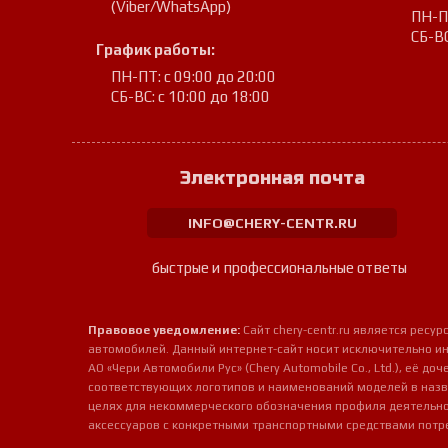
(Viber/WhatsApp)
ПН-ПТ
СБ-ВС
График работы:
ПН-ПТ: с 09:00 до 20:00
СБ-ВС: с 10:00 до 18:00
Электронная почта
INFO@CHERY-CENTR.RU
быстрые и профессиональные ответы
Правовое уведомление:
Сайт chery-centr.ru является рес
автомобилей. Данный интернет-сайт носит исключительно и
АО «Чери Автомобили Рус» (Chery Automobile Co., Ltd.), её д
соответствующих логотипов и наименований моделей в назв
целях для некоммерческого обозначения профиля деятельно
аксессуаров с конкретными транспортными средствами потр