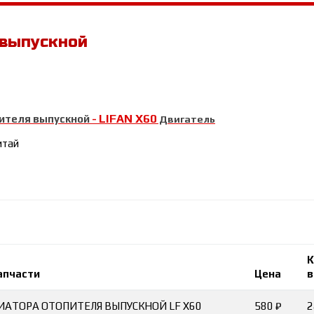
 выпускной
LIFAN Х60
ителя выпускной
-
Двигатель
итай
К
апчасти
Цена
в
ИАТОРА ОТОПИТЕЛЯ ВЫПУСКНОЙ LF X60
580 ₽
2