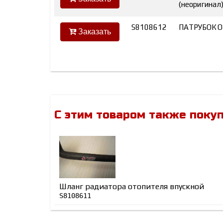
(неоригинал
S8108612
ПАТРУБОК 
Заказать
С этим товаром также поку
Шланг радиатора отопителя впускной
S8108611