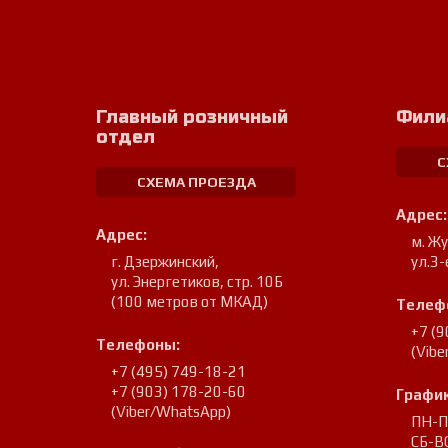
Главный розничный
Фили
отдел
С
СХЕМА ПРОЕЗДА
Адрес:
Адрес:
м. Ж
г. Дзержинский
,
ул.3-
ул. Энергетиков, стр. 10Б
(100 метров от МКАД)
Телеф
+7 (
Телефоны:
(Vib
+7 (495) 749-18-21
+7 (903) 178-20-60
График
(Viber/WhatsApp)
ПН-ПТ
СБ-ВС