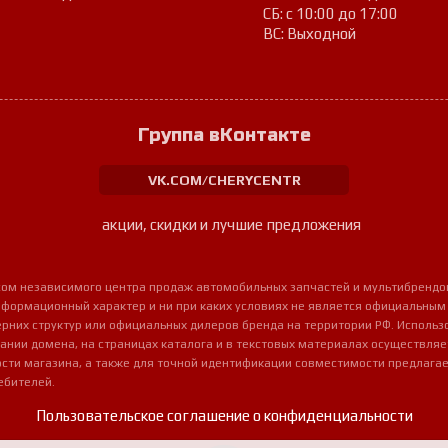
СБ: с 10:00 до 17:00
ВС: Выходной
Группа вКонтакте
VK.COM/CHERYCENTR
акции, скидки и лучшие предложения
урсом независимого центра продаж автомобильных запчастей и мультибрендо
нформационный характер и ни при каких условиях не является официальным
очерних структур или официальных дилеров бренда на территории РФ. Использ
ании домена, на страницах каталога и в текстовых материалах осуществля
сти магазина, а также для точной идентификации совместимости предлагае
ебителей.
Пользовательское соглашение о конфиденциальности