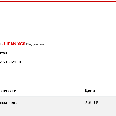
LIFAN Х60
й
-
Подвеска
итай
ы: S3502110
запчасти
Цена
ной задн.
2 300 ₽