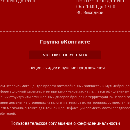
: с 10:00 до 18:00
ПН-ПТ: с 10:00 до 19:00
СБ: с 10:00 до 17:00
ВС: Выходной
Группа вКонтакте
VK.COM/CHERYCENTR
акции, скидки и лучшие предложения
урсом независимого центра продаж автомобильных запчастей и мультибрендо
нформационный характер и ни при каких условиях не является официальным
очерних структур или официальных дилеров бренда на территории РФ. Использ
ании домена, на страницах каталога и в текстовых материалах осуществля
сти магазина, а также для точной идентификации совместимости предлагае
ебителей.
Пользовательское соглашение о конфиденциальности