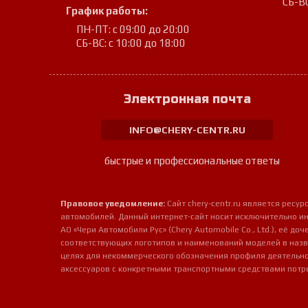
СБ-ВС
График работы:
ПН-ПТ: с 09:00 до 20:00
СБ-ВС: с 10:00 до 18:00
Электронная почта
INFO@CHERY-CENTR.RU
быстрые и профессиональные ответы
Правовое уведомление:
Сайт chery-centr.ru является рес
автомобилей. Данный интернет-сайт носит исключительно и
АО «Чери Автомобили Рус» (Chery Automobile Co., Ltd.), её д
соответствующих логотипов и наименований моделей в назв
целях для некоммерческого обозначения профиля деятельно
аксессуаров с конкретными транспортными средствами потр