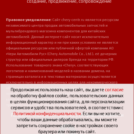
создание, продвижение, сопровождение
Правовое уведомление:
Сайт chery-centr.ru является ресурсом
независимого центра продаж автомобильных запчастей и
мультибрендового магазина компонентов для китайских
автомобилей. Данный интернет-сайт носит исключительно
информационный характер и ни при каких условиях не является
официальным ресурсом или публичной офертой компании АО
«Чери Автомобили Рус» (Chery Automobile Co., Ltd.), её дочерних
структур или официальных дилеров бренда на территории РФ.
Использование товарного знака «Chery», соответствующих
логотипов и наименований моделей в названии домена, на
страницах каталога и в текстовых материалах осуществляется
исключительно в информационных целях для некоммерческого
обозначения профиля деятельности магазина, а также для
Продолжая использовать наш сайт, вы даете
согласие
точной идентификации совместимости предлагаемых деталей,
на обработку файлов cookie, пользовательских данных
узлов и сопутствующих аксессуаров с конкретными
в целях функционирования сайта, для персонализации
транспортными средствами потребителей.
сервисов и удобства пользователей, в соответствии с
Политикой конфиденциальности
. Если вы не хотите,
Пользовательское соглашение о конфиденциальности
чтобы ваши данные обрабатывались, вы можете
запретить сохранение cookie в настройках своего
браузера или покинуть сайт.