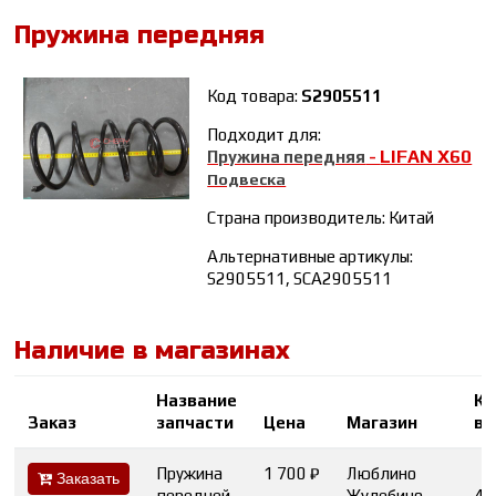
Пружина передняя
Код товара:
S2905511
Подходит для:
LIFAN Х60
Пружина передняя
-
Подвеска
Страна производитель: Китай
Альтернативные артикулы:
S2905511, SCA2905511
Наличие в магазинах
Название
Ко
Заказ
запчасти
Цена
Магазин
во
Пружина
1 700 ₽
Люблино
Заказать
передней
Жулебино
4