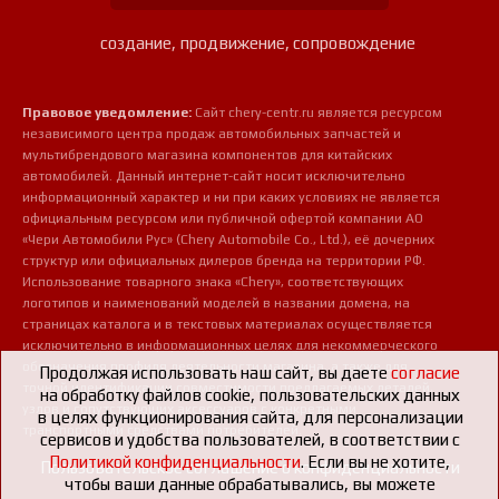
создание, продвижение, сопровождение
Правовое уведомление:
Сайт chery-centr.ru является ресурсом
независимого центра продаж автомобильных запчастей и
мультибрендового магазина компонентов для китайских
автомобилей. Данный интернет-сайт носит исключительно
информационный характер и ни при каких условиях не является
официальным ресурсом или публичной офертой компании АО
«Чери Автомобили Рус» (Chery Automobile Co., Ltd.), её дочерних
структур или официальных дилеров бренда на территории РФ.
Использование товарного знака «Chery», соответствующих
логотипов и наименований моделей в названии домена, на
страницах каталога и в текстовых материалах осуществляется
исключительно в информационных целях для некоммерческого
обозначения профиля деятельности магазина, а также для
Продолжая использовать наш сайт, вы даете
согласие
точной идентификации совместимости предлагаемых деталей,
на обработку файлов cookie, пользовательских данных
узлов и сопутствующих аксессуаров с конкретными
в целях функционирования сайта, для персонализации
транспортными средствами потребителей.
сервисов и удобства пользователей, в соответствии с
Политикой конфиденциальности
. Если вы не хотите,
Пользовательское соглашение о конфиденциальности
чтобы ваши данные обрабатывались, вы можете