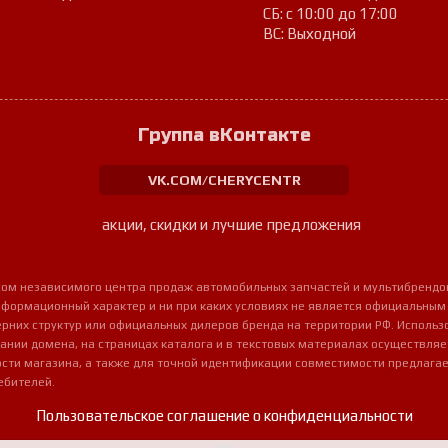
СБ: с 10:00 до 17:00
ВС: Выходной
Группа вКонтакте
VK.COM/CHERYCENTR
акции, скидки и лучшие предложения
урсом независимого центра продаж автомобильных запчастей и мультибрендо
нформационный характер и ни при каких условиях не является официальным
очерних структур или официальных дилеров бренда на территории РФ. Использ
ании домена, на страницах каталога и в текстовых материалах осуществля
сти магазина, а также для точной идентификации совместимости предлагае
ебителей.
Пользовательское соглашение о конфиденциальности