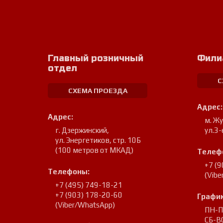
Главный розничный
Фили
отдел
С
СХЕМА ПРОЕЗДА
Адрес:
Адрес:
м. Ж
г. Дзержинский
,
ул.3-
ул. Энергетиков, стр. 10Б
(100 метров от МКАД)
Телеф
+7 (
Телефоны:
(Vib
+7 (495) 749-18-21
+7 (903) 178-20-60
График
(Viber/WhatsApp)
ПН-ПТ
СБ-ВС