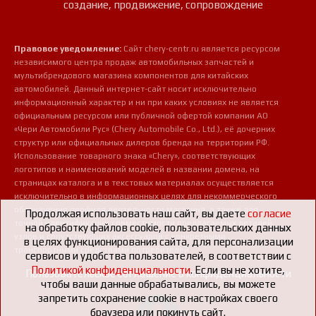
создание, продвижение, сопровождение
Правовое уведомление:
Сайт chery-centr.ru является ресурсом
независимого центра продаж автомобильных запчастей и
мультибрендового магазина компонентов для китайских
автомобилей. Данный интернет-сайт носит исключительно
информационный характер и ни при каких условиях не является
официальным ресурсом или публичной офертой компании АО
«Чери Автомобили Рус» (Chery Automobile Co., Ltd.), её дочерних
структур или официальных дилеров бренда на территории РФ.
Использование товарного знака «Chery», соответствующих
логотипов и наименований моделей в названии домена, на
страницах каталога и в текстовых материалах осуществляется
исключительно в информационных целях для некоммерческого
обозначения профиля деятельности магазина, а также для
Продолжая использовать наш сайт, вы даете
согласие
точной идентификации совместимости предлагаемых деталей,
на обработку файлов cookie, пользовательских данных
узлов и сопутствующих аксессуаров с конкретными
в целях функционирования сайта, для персонализации
транспортными средствами потребителей.
сервисов и удобства пользователей, в соответствии с
Политикой конфиденциальности
. Если вы не хотите,
Пользовательское соглашение о конфиденциальности
чтобы ваши данные обрабатывались, вы можете
запретить сохранение cookie в настройках своего
браузера или покинуть сайт.