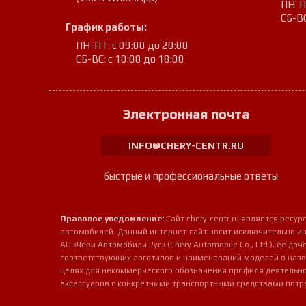
ПН-ПТ
СБ-ВС
График работы:
ПН-ПТ: с 09:00 до 20:00
СБ-ВС: с 10:00 до 18:00
Электронная почта
INFO@CHERY-CENTR.RU
быстрые и профессиональные ответы
Правовое уведомление:
Сайт chery-centr.ru является рес
автомобилей. Данный интернет-сайт носит исключительно и
АО «Чери Автомобили Рус» (Chery Automobile Co., Ltd.), её д
соответствующих логотипов и наименований моделей в назв
целях для некоммерческого обозначения профиля деятельно
аксессуаров с конкретными транспортными средствами потр