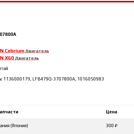
07800A
N Cebrium
Двигатель
AN Х60
Двигатель
итай
лы: 1136000179, LFB479Q-3707800A, 1016050983
запчасти
Цена
ания (Япония)
300 ₽