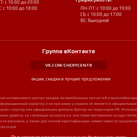
: с 10:00 до 20:00
: с 10:00 до 18:00
ПН-ПТ: с 10:00 до 19:00
СБ: с 10:00 до 17:00
ВС: Выходной
Группа вКонтакте
VK.COM/CHERYCENTR
акции, скидки и лучшие предложения
урсом независимого центра продаж автомобильных запчастей и мультибрендо
нформационный характер и ни при каких условиях не является официальным
очерних структур или официальных дилеров бренда на территории РФ. Использ
ании домена, на страницах каталога и в текстовых материалах осуществля
сти магазина, а также для точной идентификации совместимости предлагае
ебителей.