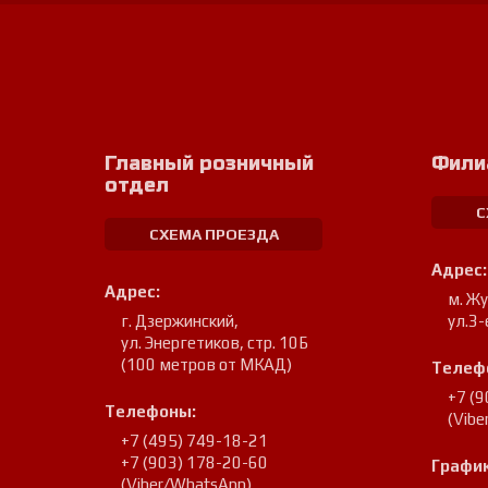
Главный розничный
Фили
отдел
С
СХЕМА ПРОЕЗДА
Адрес:
Адрес:
м. Ж
г. Дзержинский
,
ул.3-
ул. Энергетиков, стр. 10Б
(100 метров от МКАД)
Телеф
+7 (
Телефоны:
(Vib
+7 (495) 749-18-21
+7 (903) 178-20-60
График
(Viber/WhatsApp)