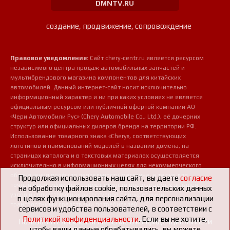
DMNTV.RU
создание, продвижение, сопровождение
Правовое уведомление:
Сайт chery-centr.ru является ресурсом
независимого центра продаж автомобильных запчастей и
мультибрендового магазина компонентов для китайских
автомобилей. Данный интернет-сайт носит исключительно
информационный характер и ни при каких условиях не является
официальным ресурсом или публичной офертой компании АО
«Чери Автомобили Рус» (Chery Automobile Co., Ltd.), её дочерних
структур или официальных дилеров бренда на территории РФ.
Использование товарного знака «Chery», соответствующих
логотипов и наименований моделей в названии домена, на
страницах каталога и в текстовых материалах осуществляется
исключительно в информационных целях для некоммерческого
обозначения профиля деятельности магазина, а также для
Продолжая использовать наш сайт, вы даете
согласие
точной идентификации совместимости предлагаемых деталей,
на обработку файлов cookie, пользовательских данных
узлов и сопутствующих аксессуаров с конкретными
в целях функционирования сайта, для персонализации
транспортными средствами потребителей.
сервисов и удобства пользователей, в соответствии с
Политикой конфиденциальности
. Если вы не хотите,
Пользовательское соглашение о конфиденциальности
чтобы ваши данные обрабатывались, вы можете